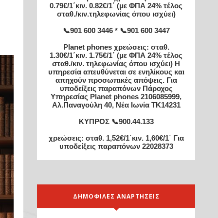
0.79€/1΄κιν. 0.82€/1΄ (με ΦΠΑ 24% τέλος
σταθ./κιν.τηλεφωνίας όπου ισχύει)
📞901 600 3446 * 📞901 600 3447
Planet phones χρεώσεις: σταθ.
1.30€/1΄κιν. 1.75€/1΄ (με ΦΠΑ 24% τέλος
σταθ./κιν. τηλεφωνίας όπου ισχύει) Η
υπηρεσία απευθύνεται σε ενηλίκους και
απηχούν προσωπικές απόψεις. Για
υποδείξεις παραπόνων Πάροχος
Υπηρεσίας Planet phones 2106085999,
Αλ.Παναγούλη 40, Νέα Ιωνία TK14231
ΚΥΠΡΟΣ 📞900.44.133
χρεώσεις: σταθ. 1,52€/1΄κιν. 1,60€/1΄ Για
υποδείξεις παραπόνων 22028373
ΔΗΜΟΦΙΛΕΣ ΑΝΑΡΤΗΣΕΙΣ