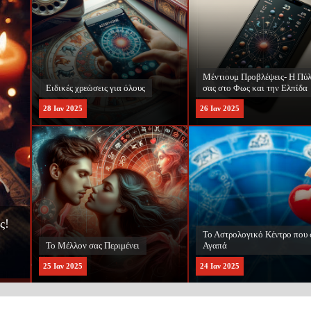
Μέντιουμ Προβλέψεις- Η Πύλη
σας στο Φως και την Ελπίδα
Το Μέλλον σας Περιμένει
26
Ιαν
2025
25
Ιαν
2025
Το Αστρολογικό Κέντρο που σας
ΑΞΙΟΠΙΣΤΕΣ ΑΣΤΡΟΛΟΓΙΚ
Αγαπά
ΠΡΟΒΛΕΨΕΙΣ
24
Ιαν
2025
23
Ιαν
2025