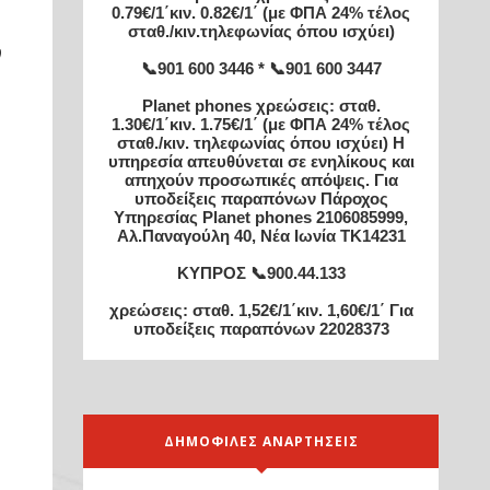
0.79€/1΄κιν. 0.82€/1΄ (με ΦΠΑ 24% τέλος
σταθ./κιν.τηλεφωνίας όπου ισχύει)
ν
📞901 600 3446 * 📞901 600 3447
Planet phones χρεώσεις: σταθ.
1.30€/1΄κιν. 1.75€/1΄ (με ΦΠΑ 24% τέλος
σταθ./κιν. τηλεφωνίας όπου ισχύει) Η
υπηρεσία απευθύνεται σε ενηλίκους και
απηχούν προσωπικές απόψεις. Για
υποδείξεις παραπόνων Πάροχος
Υπηρεσίας Planet phones 2106085999,
Αλ.Παναγούλη 40, Νέα Ιωνία TK14231
ΚΥΠΡΟΣ 📞900.44.133
χρεώσεις: σταθ. 1,52€/1΄κιν. 1,60€/1΄ Για
υποδείξεις παραπόνων 22028373
ΔΗΜΟΦΙΛΕΣ ΑΝΑΡΤΗΣΕΙΣ