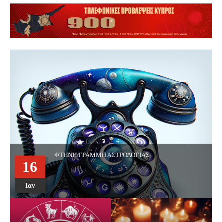
Τηλεφωνικές προβλέψεις Astra Agapi - Για Όλα Όσα σας
01
Απασχολούν
Φεβ